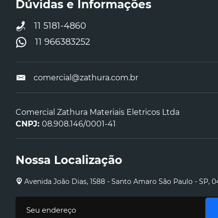
Dúvidas e Informações
11 5181-4860
11 966383252
comercial@zathura.com.br
Comercial Zathura Materiais Eletricos Ltda
CNPJ:
08.908.146/0001-41
Nossa Localização
Avenida João Dias, 1588 - Santo Amaro São Paulo - SP, 