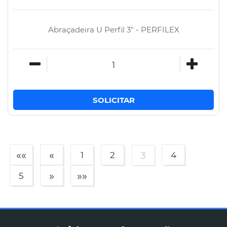
Abraçadeira U Perfil 3" - PERFILEX
««
«
1
2
4
3
»
»»
5