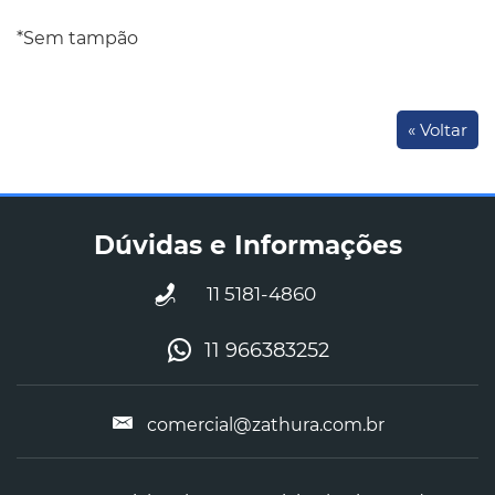
*Sem tampão
« Voltar
Dúvidas e Informações
11 5181-4860
11 966383252
comercial@zathura.com.br