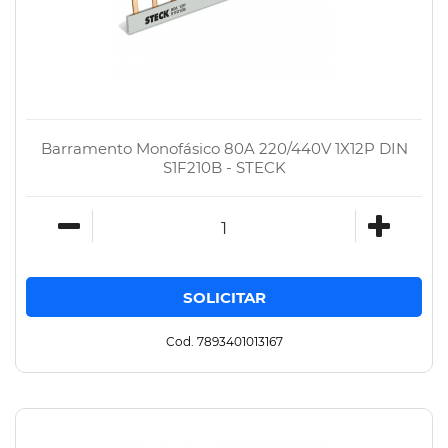
Barramento Monofásico 80A 220/440V 1X12P DIN
S1F210B - STECK
Cod. 7893401013167