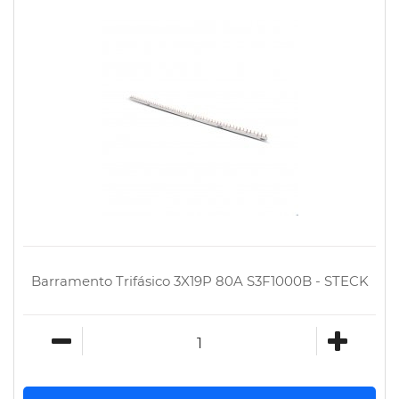
Barramento Trifásico 3X19P 80A S3F1000B - STECK