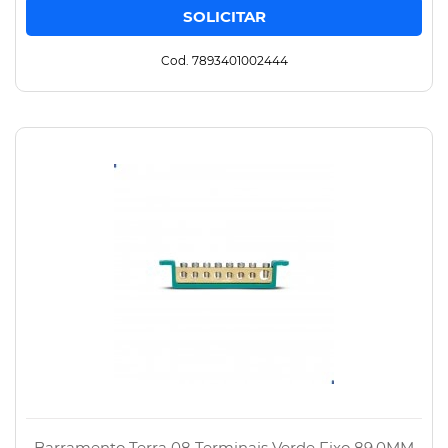
Cod. 7893401002444
Barramento Terra 08 Terminais Verde Fixo 89,0MM