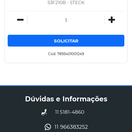
S3F210B - STECK
Cod. 7893401001249
Dúvidas e Informações
11 5181-4860
11 966383252